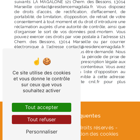
suivants: LA MAGALONE 121 Chem. des Bessons, 13014
Marseille contact@residencemagdala.fr. Vous disposez
de droits d’accès, de rectification, d’effacement, de
portabilité, de limitation, d’opposition, de retrait de votre
consentement à tout moment et du droit d’introduire une
réclamation auprès d’une autorité de contrôle, ainsi que
d’organiser le sort de vos données post-mortem. Vous
pouvez exercer ces droits par voie postale à l'adresse 121
Chem. des Bessons, 13014 Marseille ou par courrier
électronique à l'adresse contact@residencemagdala.fr.
Un justificatif d'identité pourra vous être demandé. Nous
conservons vos données pendant la période de prise de
contact puis pendant la durée de prescription légale aux
fins probatoires et de gestion des contentieux. Vous avez
le droit de vous inscrire sur la liste d'opposition au
Ce site utilise des cookies
démarchage téléphonique, disponible à cette adresse:
et vous donne le contrôle
Bloctel.gouv.fr
. Consultez le site cnil.fr pour plus
sur ceux que vous
d’informations sur vos droits.
souhaitez activer
Tout accepter
Recherches fréquentes
Tout refuser
©
Vistalid
- 2026 - Tous droits réservés -
Personnaliser
Mentions légales
-
Gestion des cookies