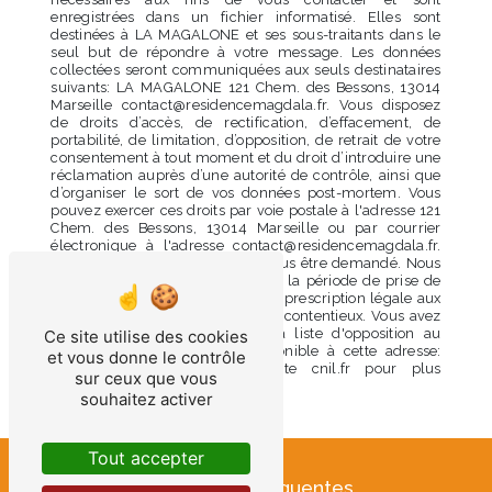
enregistrées dans un fichier informatisé. Elles sont
destinées à LA MAGALONE et ses sous-traitants dans le
seul but de répondre à votre message. Les données
collectées seront communiquées aux seuls destinataires
suivants: LA MAGALONE 121 Chem. des Bessons, 13014
Marseille contact@residencemagdala.fr. Vous disposez
de droits d’accès, de rectification, d’effacement, de
portabilité, de limitation, d’opposition, de retrait de votre
consentement à tout moment et du droit d’introduire une
réclamation auprès d’une autorité de contrôle, ainsi que
d’organiser le sort de vos données post-mortem. Vous
pouvez exercer ces droits par voie postale à l'adresse 121
Chem. des Bessons, 13014 Marseille ou par courrier
électronique à l'adresse contact@residencemagdala.fr.
Un justificatif d'identité pourra vous être demandé. Nous
conservons vos données pendant la période de prise de
contact puis pendant la durée de prescription légale aux
fins probatoires et de gestion des contentieux. Vous avez
le droit de vous inscrire sur la liste d'opposition au
Ce site utilise des cookies
démarchage téléphonique, disponible à cette adresse:
et vous donne le contrôle
Bloctel.gouv.fr
. Consultez le site cnil.fr pour plus
sur ceux que vous
d’informations sur vos droits.
souhaitez activer
Tout accepter
Recherches fréquentes