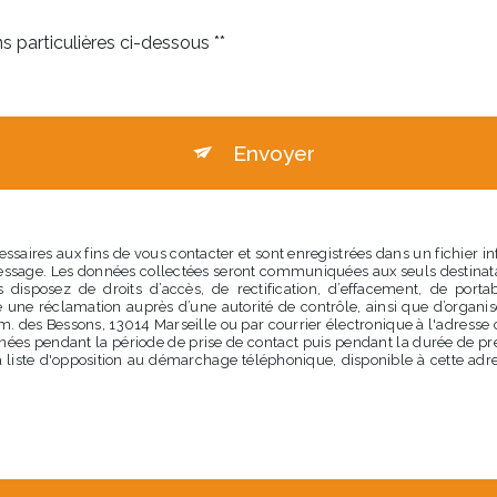
s particulières ci-dessous **
Envoyer
aires aux fins de vous contacter et sont enregistrées dans un fichier i
 message. Les données collectées seront communiquées aux seuls destin
isposez de droits d’accès, de rectification, d’effacement, de portabili
 une réclamation auprès d’une autorité de contrôle, ainsi que d’organ
em. des Bessons, 13014 Marseille ou par courrier électronique à l'adresse 
s pendant la période de prise de contact puis pendant la durée de presc
la liste d'opposition au démarchage téléphonique, disponible à cette adr