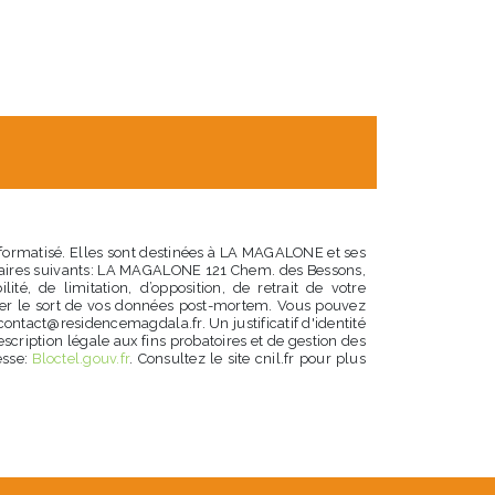
nformatisé. Elles sont destinées à LA MAGALONE et ses
ataires suivants: LA MAGALONE 121 Chem. des Bessons,
té, de limitation, d’opposition, de retrait de votre
iser le sort de vos données post-mortem. Vous pouvez
contact@residencemagdala.fr. Un justificatif d'identité
ription légale aux fins probatoires et de gestion des
esse:
Bloctel.gouv.fr
. Consultez le site cnil.fr pour plus