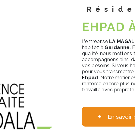
Résid
EHPAD 
L’entreprise
LA MAGA
habitez à
Gardanne
. 
qualité, nous mettons 
accompagnons ainsi da
vos besoins. Si vous h
pour vous transmettre 
Ehpad
. Notre métier e
renforce encore plus no
travaille avec propreté 
En savoir 