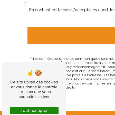
En cochant cette case, j'accepte les condition
** Les données personnelles communiquées sont nécess
sous-traitants dans le seul but de répondre à votre
13014 Marseille contact@residencemagdala.fr. Vous d
consentement à tout moment et du droit d’introduire
exercer ces droits par voie postale à l'adresse 121 Ch
pourra vous être demandé. Nous conservons vos donnée
Ce site utilise des cookies
contentieux. Vous avez le droit de vous inscrire sur 
et vous donne le contrôle
d’informations sur vos droits.
sur ceux que vous
souhaitez activer
Tout accepter