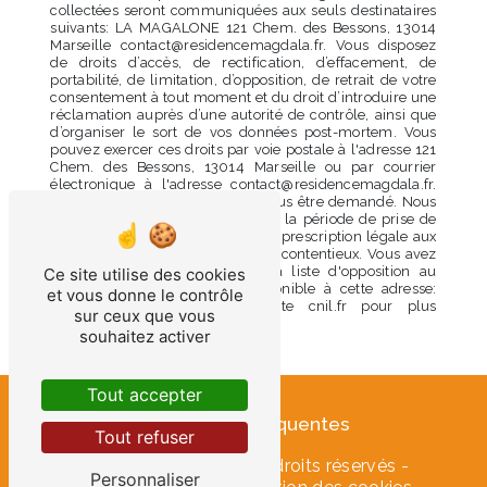
collectées seront communiquées aux seuls destinataires
suivants: LA MAGALONE 121 Chem. des Bessons, 13014
Marseille contact@residencemagdala.fr. Vous disposez
de droits d’accès, de rectification, d’effacement, de
portabilité, de limitation, d’opposition, de retrait de votre
consentement à tout moment et du droit d’introduire une
réclamation auprès d’une autorité de contrôle, ainsi que
d’organiser le sort de vos données post-mortem. Vous
pouvez exercer ces droits par voie postale à l'adresse 121
Chem. des Bessons, 13014 Marseille ou par courrier
électronique à l'adresse contact@residencemagdala.fr.
Un justificatif d'identité pourra vous être demandé. Nous
conservons vos données pendant la période de prise de
contact puis pendant la durée de prescription légale aux
fins probatoires et de gestion des contentieux. Vous avez
le droit de vous inscrire sur la liste d'opposition au
Ce site utilise des cookies
démarchage téléphonique, disponible à cette adresse:
et vous donne le contrôle
Bloctel.gouv.fr
. Consultez le site cnil.fr pour plus
sur ceux que vous
d’informations sur vos droits.
souhaitez activer
Tout accepter
Recherches fréquentes
Tout refuser
©
Vistalid
- 2026 - Tous droits réservés -
Personnaliser