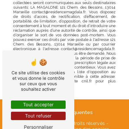
collectées seront communiquées aux seuls destinataires
suivants: LA MAGALONE 121 Chem. des Bessons, 13014
Marseille contact@residencemagdala.fr. Vous disposez
de droits d’accès, de rectification, d’effacement, de
portabilité, de limitation, d’opposition, de retrait de votre
consentement à tout moment et du droit d’introduire une
réclamation auprès d’une autorité de contrôle, ainsi que
d’organiser le sort de vos données post-mortem. Vous
pouvez exercer ces droits par voie postale à l'adresse 121
Chem. des Bessons, 13014 Marseille ou par courrier
électronique à l'adresse contact@residencemagdala.fr.
Un justificatif d'identité pourra vous être demandé. Nous
conservons vos données pendant la période de prise de
contact puis pendant la durée de prescription légale aux
fins probatoires et de gestion des contentieux. Vous avez
le droit de vous inscrire sur la liste d'opposition au
Ce site utilise des cookies
démarchage téléphonique, disponible à cette adresse:
et vous donne le contrôle
Bloctel.gouv.fr
. Consultez le site cnil.fr pour plus
sur ceux que vous
d’informations sur vos droits.
souhaitez activer
Tout accepter
Recherches fréquentes
Tout refuser
©
Vistalid
- 2026 - Tous droits réservés -
Personnaliser