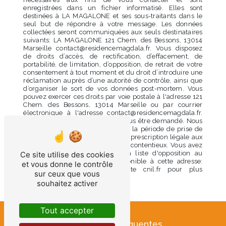
enregistrées dans un fichier informatisé. Elles sont
destinées à LA MAGALONE et ses sous-traitants dans le
seul but de répondre à votre message. Les données
collectées seront communiquées aux seuls destinataires
suivants: LA MAGALONE 121 Chem. des Bessons, 13014
Marseille contact@residencemagdala.fr. Vous disposez
de droits d’accès, de rectification, d’effacement, de
portabilité, de limitation, d’opposition, de retrait de votre
consentement à tout moment et du droit d’introduire une
réclamation auprès d’une autorité de contrôle, ainsi que
d’organiser le sort de vos données post-mortem. Vous
pouvez exercer ces droits par voie postale à l'adresse 121
Chem. des Bessons, 13014 Marseille ou par courrier
électronique à l'adresse contact@residencemagdala.fr.
Un justificatif d'identité pourra vous être demandé. Nous
conservons vos données pendant la période de prise de
contact puis pendant la durée de prescription légale aux
fins probatoires et de gestion des contentieux. Vous avez
le droit de vous inscrire sur la liste d'opposition au
Ce site utilise des cookies
démarchage téléphonique, disponible à cette adresse:
et vous donne le contrôle
Bloctel.gouv.fr
. Consultez le site cnil.fr pour plus
sur ceux que vous
d’informations sur vos droits.
souhaitez activer
Tout accepter
Recherches fréquentes