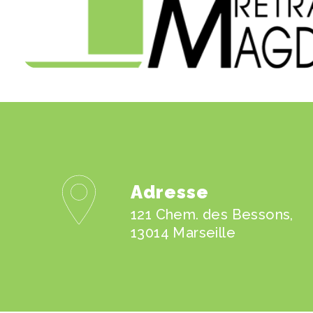
Adresse
121 Chem. des Bessons,
13014 Marseille