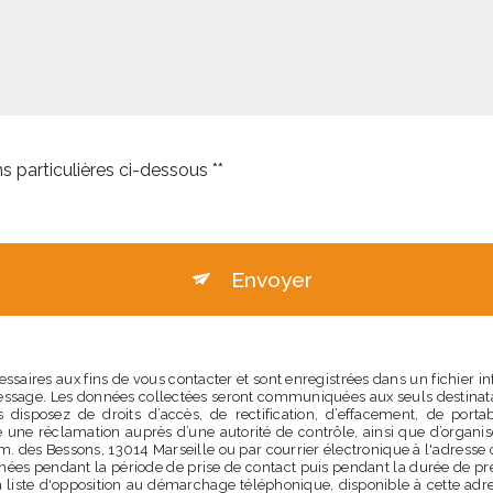
s particulières ci-dessous **
Envoyer
aires aux fins de vous contacter et sont enregistrées dans un fichier i
 message. Les données collectées seront communiquées aux seuls destin
isposez de droits d’accès, de rectification, d’effacement, de portabili
 une réclamation auprès d’une autorité de contrôle, ainsi que d’organ
em. des Bessons, 13014 Marseille ou par courrier électronique à l'adresse 
s pendant la période de prise de contact puis pendant la durée de presc
la liste d'opposition au démarchage téléphonique, disponible à cette adr