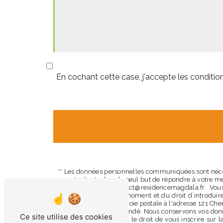
En cochant cette case, j'accepte les condition
** Les données personnelles communiquées sont nécess
sous-traitants dans le seul but de répondre à votre
13014 Marseille contact@residencemagdala.fr. Vous d
consentement à tout moment et du droit d’introduire
exercer ces droits par voie postale à l'adresse 121 Ch
pourra vous être demandé. Nous conservons vos donnée
Ce site utilise des cookies
contentieux. Vous avez le droit de vous inscrire sur 