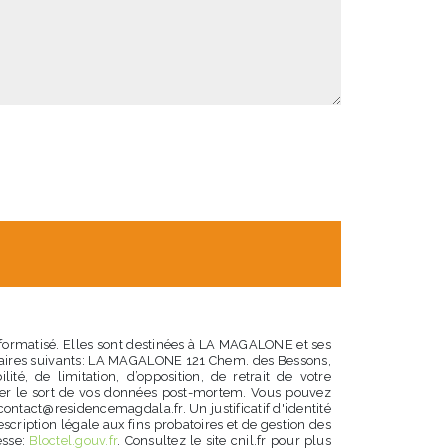
nformatisé. Elles sont destinées à LA MAGALONE et ses
ataires suivants: LA MAGALONE 121 Chem. des Bessons,
té, de limitation, d’opposition, de retrait de votre
iser le sort de vos données post-mortem. Vous pouvez
contact@residencemagdala.fr. Un justificatif d'identité
ription légale aux fins probatoires et de gestion des
esse:
Bloctel.gouv.fr
. Consultez le site cnil.fr pour plus